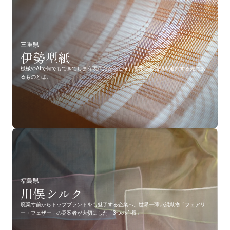
三重県
伊勢型紙
機械やAIで何でもできてしまう現代だからこそ、手彫りの価値を追究する先にあ
るものとは。
福島県
川俣シルク
廃業寸前からトップブランドをも魅了する企業へ。世界一薄い絹織物「フェアリ
ー・フェザー」の発案者が大切にした「3つの心得」