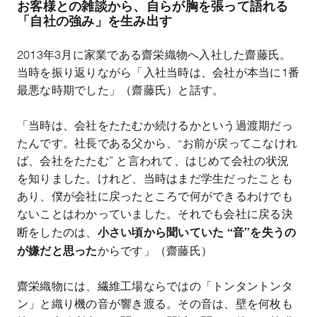
お客様との雑談から、自らが胸を張って語れる
「自社の強み」を生み出す
2013年
3
月に家業である齋栄織物へ入社した齋藤氏。
当時を振り返りながら「入社当時は、会社が本当に
1
番
最悪な時期でした」（齋藤氏）と話す。
「当時は、会社をたたむか続けるかという過渡期だっ
たんです。社長である父から、
“
お前が戻ってこなけれ
ば、会社をたたむ
”
と言われて、はじめて会社の状況
を知りました。けれど、当時はまだ学生だったことも
あり、僕が会社に戻ったところで何ができるわけでも
ないことはわかっていました。それでも会社に戻る決
小さい頃から聞いていた
“
音
”
を失うの
断をしたのは、
が嫌だと思った
からです」（齋藤氏）
齋栄織物には、繊維工場ならではの「トンタントンタ
ン」と織り機の音が響き渡る。その音は、壁を何枚も