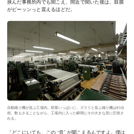
挟んだ事務所内でも聞こえ、間近で聞いた後は、鼓膜
がビーッンっと震えるほどだ。
自動織り機が並ぶ工場内。部屋いっぱいに、ズラリと並ぶ織り機は60台
程。数もさることながら、工場内に入った瞬間にその大きな音に圧倒さ
れる。
「どこにいても、この
“
音
”
が聞こえるんですよ。僕は