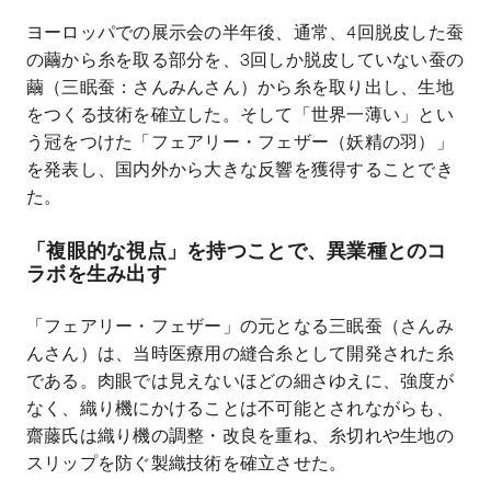
ヨーロッパでの展示会の半年後、通常、
4
回脱皮した蚕
の繭から糸を取る部分を、
3
回しか脱皮していない蚕の
繭（三眠蚕：さんみんさん）から糸を取り出し、生地
をつくる技術を確立した。そして「世界一薄い」とい
う冠をつけた「フェアリー・フェザー（妖精の羽）」
を発表し、国内外から大きな反響を獲得することでき
た。
「複眼的な視点」を持つことで、異業種とのコ
ラボを生み出す
「フェアリー・フェザー」の元となる三眠蚕（さんみ
んさん）は、当時医療用の縫合糸として開発された糸
である。肉眼では見えないほどの細さゆえに、強度が
なく、織り機にかけることは不可能とされながらも、
齋藤氏は織り機の調整・改良を重ね、糸切れや生地の
スリップを防ぐ製織技術を確立させた。