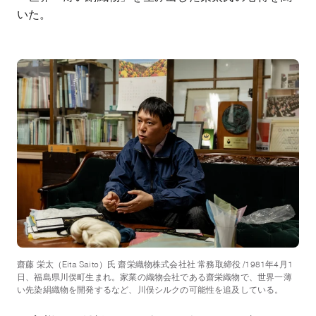
いた。
齋藤 栄太（Eita Saito）氏 齋栄織物株式会社社 常務取締役 /1981年4月1
日、福島県川俣町生まれ。家業の織物会社である齋栄織物で、世界一薄
い先染絹織物を開発するなど、川俣シルクの可能性を追及している。