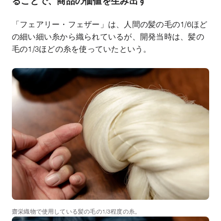
ることで、商品の価値を生み出す
「フェアリー・フェザー」は、人間の髪の毛の
1/6
ほど
の細い細い糸から織られているが、開発当時は、髪の
毛の
1/3
ほどの糸を使っていたという。
齋栄織物で使用している髪の毛の1/3程度の糸。