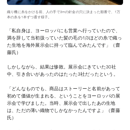
織り機に糸をかける前、人の手で3mの針金の穴に決まった順番で、1万
本の糸を1本ずつ通す様子。
「私自身は、ヨーロッパにも営業へ行っていたので、
満を辞して当初扱っていた髪の毛の
1/3
ほどの糸で織っ
た生地を海外展示会に持って臨んでみたんです」（齋
藤氏）
しかしながら、結果は惨敗。展示会にきていた
30
社
中、引き合いがあったのはたった
3
社だったという。
「どんなものでも、商品はストーリーと名前があって
初めて価値が生まれる、ということをヨーロッパの展
示会で学びました。当時、展示会で出したあの生地
は、ただの薄い織物でしかなかったんですよ」（齋藤
氏）