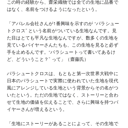
この時の経験から、齋栄織物では全ての生地に品番で
はなく、名前をつけるようになったという。
「アパレル会社さんが
1
番興味を示すのが
“
パラシュー
トクロス
”
という名前がついている生地なんです。見
た目はとても平凡な生地なんですが、数多くの生地を
見ているバイヤーさんたちも、この生地を見ると必ず
手を止めるんです。
“
パラシュートって書いてあるけ
ど、どういうこと？
”
って」（齋藤氏）
パラシュートクロスは、もともと第一次世界大戦中に
日本のパラシュートで実際に使われていた生地を現代
風にアレンジしている生地という背景からその名がつ
いたという。ただの生地ではなく、ストーリーと合わ
せて生地の価値を伝えることで、さらに興味を持つバ
イヤーさんが増えるという。
「生地にストーリーがあることによって、その生地で