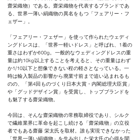
齋栄織物）である。齋栄織物を代表するブランドであ
る、世界一薄い絹織物の異名をもつ「フェアリー・フ
ェザー」。
「フェアリー・フェザー」を使って作られたウェディ
ングドレスは、「世界一軽いドレス」と呼ばれ、
1
着の
重さはわずか
600g
。一般的なウェディングドレスの重
量は約
10kg
以上することを考えると、その重量はわず
か
1/10
以下と想像できない程の軽さとなっている。一
時は輸入製品の影響から廃業寸前まで追い込まれるも
のの、「第
4
回ものづくり日本大賞・内閣総理大臣賞」
や「グッドデザイン賞」を受賞し、トップブランドを
も魅了する齋栄織物。
今回は、そんな齋栄織物の常務取締役であり、シルク
で繊維業界に革命を起こし続ける「齋栄織物」の立役
者でもある齋藤 栄太氏を取材。誰も実現できなかった
「世界一薄い絹織物」を生み出した栄太氏の心得を聞