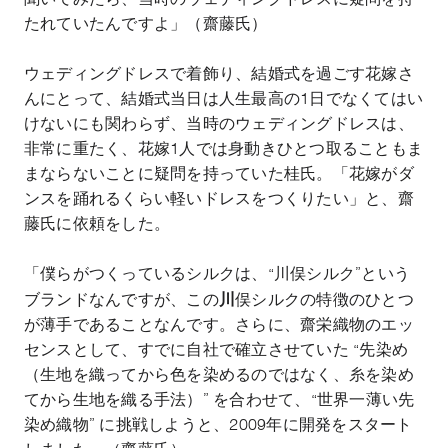
たれていたんですよ」（齋藤氏）
ウェディングドレスで着飾り、結婚式を過ごす花嫁さ
んにとって、結婚式当日は人生最高の
1
日でなくてはい
けないにも関わらず、当時のウェディングドレスは、
非常に重たく、花嫁
1
人では身動きひとつ取ることもま
まならないことに疑問を持っていた桂氏。「花嫁がダ
ンスを踊れるくらい軽いドレスをつくりたい」と、齋
藤氏に依頼をした。
「僕らがつくっているシルクは、
“
川俣シルク
”
という
川
ブランドなんですが、この
俣シルクの特徴のひとつ
が薄手であることなんです。さらに、齋栄織物のエッ
センスとして、すでに自社で確立させていた “先染め
（生地を織ってから色を染めるのではなく、糸を染め
てから生地を織る手法）” を合わせて、“世界一薄い先
染め織物” に挑戦しようと、
2009
年に開発をスタート