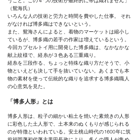
うこと。この４つの技術が最終的に帯は織れません」
（鴛海氏）
いろんな人の技術と労力と時間を費やした仕事。 それ
がなければ博多織はできないという。
また、鴛海さんによると、着物のマーケットは縮小し
ているが、博多織の若手の作家は増えているという。
今回カプセルトイ用に開発した博多織は、なかなかな
献上紋様で、経糸が３色ある三重織り。
経糸を三段作る、ちょっと特殊な織り方だそうで、小
物といえども決して手を抜いていない。あくまでも本
物の素材を使って伝統的な織りを追求する博多織職人
の心意気を見た。
「博多人形」とは
博多人形は、粒子の細かい粘土を焼いた素焼きの人形
に彩色した土人形で、土本来のぬくもりが感じられる
のが特徴といわれている。安土桃山時代の
1600
年に筑
前福岡藩初代藩主黒田長政により、多くの職人が集め