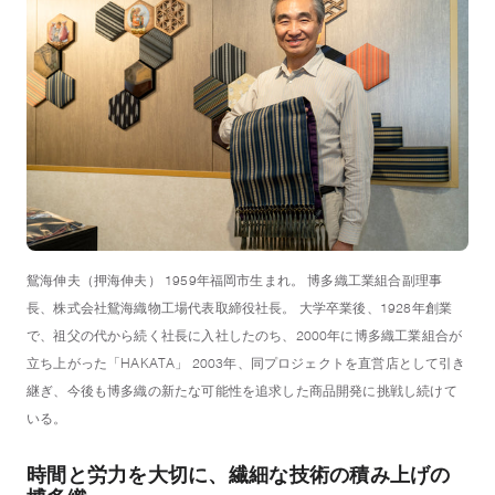
鴛海伸夫（押海伸夫） 1959年福岡市生まれ。 博多織工業組合副理事
長、株式会社鴛海織物工場代表取締役社長。 大学卒業後、1928年創業
で、祖父の代から続く社長に入社したのち、2000年に博多織工業組合が
立ち上がった「HAKATA」 2003年、同プロジェクトを直営店として引き
継ぎ、今後も博多織の新たな可能性を追求した商品開発に挑戦し続けて
いる。
時間と労力を大切に、
繊細な技術の積み上げの