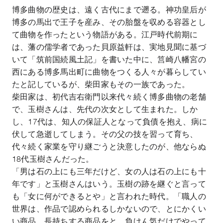
博多曲物の歴史は、遠く古代にまで遡る。神功皇后が
博多の馬出で王子を産み、その胎盤を収める容器とし
て曲物を作ったという物語がある。江戸時代前期に
は、藩の儒学者であった貝原益軒は、実地見聞に基づ
いて「筑前国続風土記」を書いた中に、筥崎八幡宮の
西にある博多馬出町に曲物をつくる人々が暮らしてい
たと記しているが、柴田家もその一族であった。
柴田家は、初代吉右衛門以来代々続く博多曲物の老舗
で、玉樹さんは、先代の次女として生まれた。しか
し、
17
代は、知人の保証人となって負債を抱え、病に
伏して急逝してしまう。その父の技を習って育ち、
代々続く家業を守り継ごうと決意したのが、他ならぬ
18
代玉樹さんだった。
「男は石の上にも三年だけど、女の人は石の上にも十
年です」と玉樹さんはいう。玉樹の跡を継ぐと言って
も「女に何ができるとや」と言われた時代。「職人の
世界は、作品で認められるしかないので、とにかくい
い商品、長持ちする商品をと、負けん気だけでやって