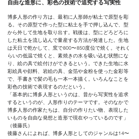
自由な造形に、
彩色の技術で追究する写実性
博多人形の作り方は、最初に人形師が粘土で原型を彫
る。その原型で作った型に粘土を手で押し込んで、型
から外して生地を取り出す。戦後は、型にどろどろに
した粘土を流し込んで量産する方法が発達した。生地
は天日で乾かして、窯で
800
〜
850
度位で焼く。それく
らいの低温で焼くと、素焼きの水を吸い込む状態にな
り、絵の具で絵付けができるという。できた生地に水
彩絵具や顔料、岩絵の具、金箔や金粉を使った金彩等
で、手書きで髪の毛も一本一本描く。いろんなことを
彩色の技術で表現するのだという。
「基本的に博多人形というのは、昔から写実性を追求
するというのが、人形作りのテーマです。そのなかで
博多人形の作家たちは、自分の作りたい物、表現した
いものを自由な発想と造形で現在やっているのです」
（後藤氏）
後藤さんによれば、博多人形としてのジャンルは
14
〜