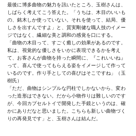
最後に博多曲物の魅力を訊いたところ、玉樹さんは、
しばらく考えてこう答えた。「うちは、木目のいいも
の、銘木しか使っていない。それを使って、結局、優
しさを出すんですよ」と、質実剛健な職人技のイメー
ジではなく、繊細な美と調和の感覚を口にする。
「曲物の木目って、すごく癒しの効果があるのです。
私は、視覚的な優しさをいかに表現できるかを考え
て、お客さんが曲物を持った瞬間に、『これいいね』
って、喜んで使ってもらえる姿をイメージして作って
いるのです。作り手としての喜びはそこですね」（玉
樹氏）
「ただ、曲物はシンプルな円柱でしかないから、変わ
った造形はできない。だから小物作りは難しいのです
が、今回カプセルトイで開発した手鏡というのは、確
かにありだなと思いました。こちらも新しい曲物づく
りの再発見です」と、玉樹さんは結んだ。