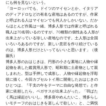
にも例を見ないという。
「ヨーロッパでも、ドイツのマイセンとか、イタリア
のディアドロなどの有名な産地はあるのですが、作家
と呼ばれる人はマイセンでも何人かしかいない。だか
らほとんど作風は一緒。博多人形では作家と呼ばれる
職人は
70
名弱いるのですが、
70
種類の個性ある人形が
出来上がっている珍しい産地なのです。土人形は全国
いろいろあるのですが、新しい意匠を作り続けている
のは、博多人形だけといってもいいと思います」（後
藤氏）
博多人形のおはじきは、円形の小さな素地に人物や縁
起物を表した鑑賞用人形で、昭和期に土産物として親
しまれた。型は手押しで成形し、人物や縁起物を浮彫
状に描く。今回カプセルトイ用に開発したおはじきの
ひとつは、『干支の午をテーマに自由な発想で』と作
家に依頼したら、ペガサスが出来上がった。「羽ばた
く馬は縁起がいいし、博多座やめんたいこ、博多らし
いモチーフのおはじきを楽しんで欲しい」と、ご満悦