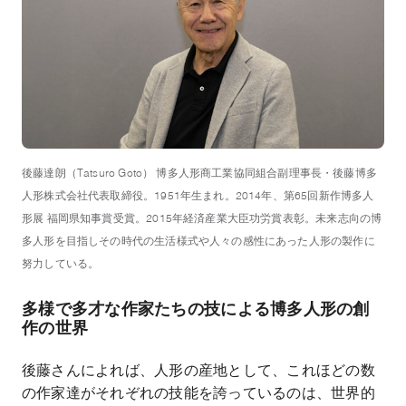
後藤達朗（Tatsuro Goto） 博多人形商工業協同組合副理事長・後藤博多
人形株式会社代表取締役。1951年生まれ。2014年、第65回新作博多人
形展 福岡県知事賞受賞。2015年経済産業大臣功労賞表彰。未来志向の博
多人形を目指しその時代の生活様式や人々の感性にあった人形の製作に
努力している。
多様で多才な作家たちの技による
博多人形の創
作の世界
後藤さんによれば、人形の産地として、これほどの数
の作家達がそれぞれの技能を誇っているのは、世界的