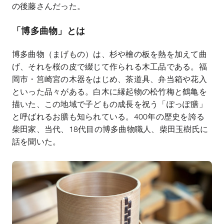
の後藤さんだった。
「博多曲物」とは
博多曲物（まげもの）は、杉や檜の板を熱を加えて曲
げ、それを桜の皮で綴じて作られる木工品である。福
岡市・筥崎宮の木器をはじめ、茶道具、弁当箱や花入
といった品々がある。白木に縁起物の松竹梅と鶴亀を
描いた、この地域で子どもの成長を祝う「ぽっぽ膳」
と呼ばれるお膳も知られている。
400
年の歴史を誇る
柴田家、当代、
18
代目の博多曲物職人、柴田玉樹氏に
話を聞いた。