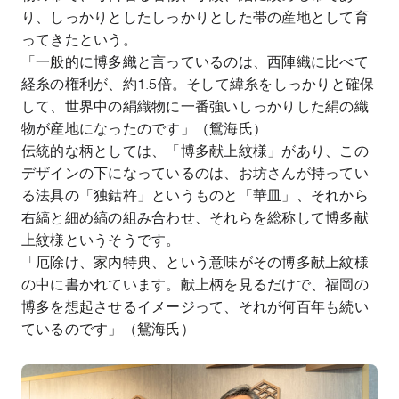
り、しっかりとしたしっかりとした帯の産地として育
ってきたという。
「一般的に博多織と言っているのは、西陣織に比べて
経糸の権利が、約
1.5
倍。そして緯糸をしっかりと確保
して、世界中の絹織物に一番強いしっかりした絹の織
物が産地になったのです」（鴛海氏）
伝統的な柄としては、「博多献上紋様」があり、この
デザインの下になっているのは、お坊さんが持ってい
る法具の「独鈷杵」というものと「華皿」、それから
右縞と細め縞の組み合わせ、それらを総称して博多献
上紋様というそうです。
「厄除け、家内特典、という意味がその博多献上紋様
の中に書かれています。献上柄を見るだけで、福岡の
博多を想起させるイメージって、それが何百年も続い
ているのです」（鴛海氏）