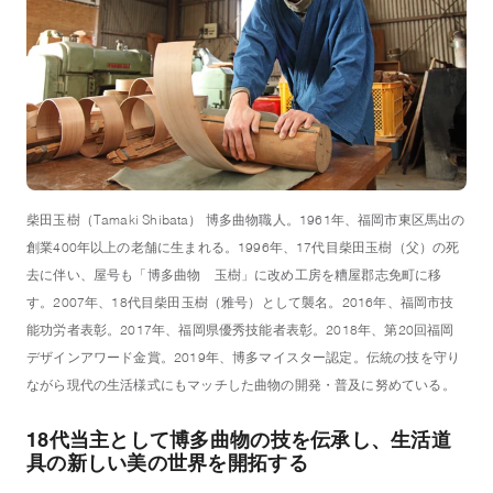
柴田玉樹（Tamaki Shibata） 博多曲物職人。1961年、福岡市東区馬出の
創業400年以上の老舗に生まれる。1996年、17代目柴田玉樹（父）の死
去に伴い、屋号も「博多曲物 玉樹」に改め工房を糟屋郡志免町に移
す。2007年、18代目柴田玉樹（雅号）として襲名。2016年、福岡市技
能功労者表彰。2017年、福岡県優秀技能者表彰。2018年、第20回福岡
デザインアワード金賞。2019年、博多マイスター認定。伝統の技を守り
ながら現代の生活様式にもマッチした曲物の開発・普及に努めている。
18
代当主として博多曲物の技を伝承し、
生活道
具の新しい美の世界を開拓する