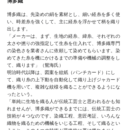
博多織
博多織は、先染めの絹を素材とし、細い経糸を多く使
い、時差糸を強くして、主に経糸を浮かせて柄を織り
出します。
「メーカーは、まず、生地の経糸、緯糸、それぞれの
太さや撚りの強指定して生糸を仕入れて、博多織専門
の染色さを業者さんに依頼して染めてもらいます。染
めてきた糸を機にかけるまでの準備や機械の調整をし
て、織ります」（鴛海氏）
明治時代以降は、図案を紋紙（パンチカード）にし
て、織り糸の上下動を自動化して織り上げジャカード
機を用いて、複雑な紋様を織ることができるようにな
ったという。
「単純に生地を織る人が伝統工芸士と思われるかも知
れませんが、博多織ができるまでには、伝統工芸士の
技術が４つなのです。染織工程、意匠考証、いろんな
織物を織るための機械をいじる工程、そして織るとい