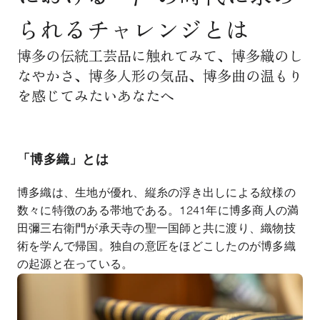
られるチャレンジとは
博多の伝統工芸品に触れてみて、博多織のし
なやかさ、博多人形の気品、博多曲の温もり
を感じてみたいあなたへ
「博多織」とは
博多織は、生地が優れ、縦糸の浮き出しによる紋様の
数々に特徴のある帯地である。
1241
年に博多商人の満
田彌三右衛門が承天寺の聖一国師と共に渡り、織物技
術を学んで帰国。独自の意匠をほどこしたのが博多織
の起源と在っている。