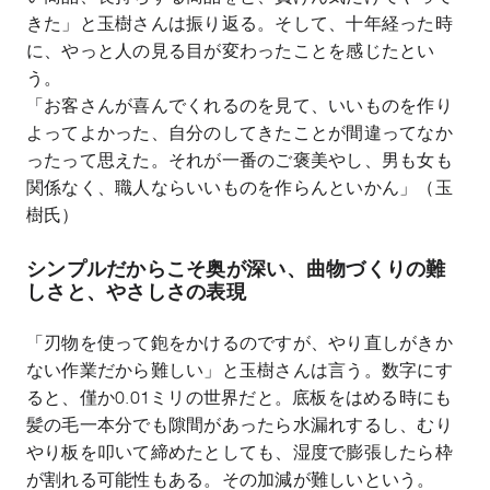
きた」と玉樹さんは振り返る。そして、十年経った時
に、やっと人の見る目が変わったことを感じたとい
う。
「お客さんが喜んでくれるのを見て、いいものを作り
よってよかった、自分のしてきたことが間違ってなか
ったって思えた。それが一番のご褒美やし、男も女も
関係なく、職人ならいいものを作らんといかん」（玉
樹氏）
シンプルだからこそ奥が深い、
曲物づくりの難
しさと、やさしさの表現
「刃物を使って鉋をかけるのですが、やり直しがきか
ない作業だから難しい」と玉樹さんは言う。数字にす
ると、僅か
0.01
ミリの世界だと。底板をはめる時にも
髪の毛一本分でも隙間があったら水漏れするし、むり
やり板を叩いて締めたとしても、湿度で膨張したら枠
が割れる可能性もある。その加減が難しいという。