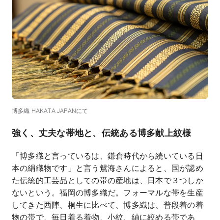
博多織 HAKATA JAPANにて
強く、丈夫な帯地と、
伝統ある博多献上紋様
「博多織と言っているは、鎌倉時代から続いている日
本の絹織物です」と言う鴛海さんによると、国が認め
た伝統的工芸品としての帯の産地は、日本で３つしか
ないという。福岡の博多織だ。フォーマルな帯を生産
してきた西陣、桐生に比べて、博多織は、普段着の着
物の帯で、毎日着る着物、小紋、紬に絞める帯であ