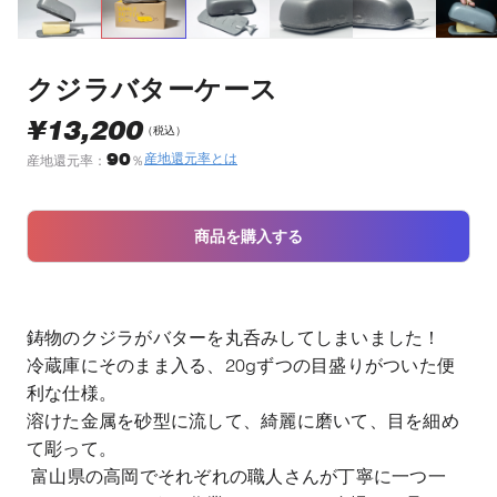
クジラバターケース
¥13,200
（税込）
90
産地還元率とは
産地還元率：
％
商品を購入する
鋳物のクジラがバターを丸呑みしてしまいました！
冷蔵庫にそのまま入る、20gずつの目盛りがついた便
利な仕様。
溶けた金属を砂型に流して、綺麗に磨いて、目を細め
て彫って。
富山県の高岡でそれぞれの職人さんが丁寧に一つ一