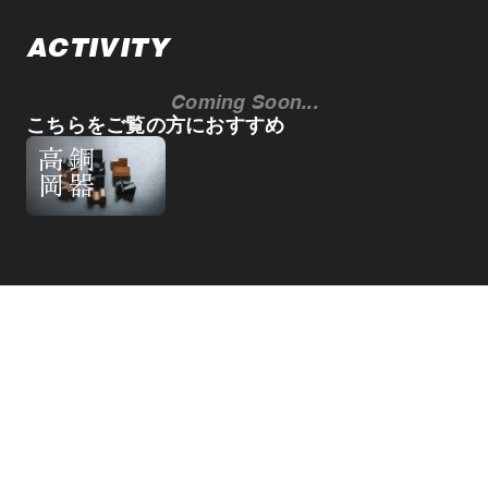
ACTIVITY
Coming Soon...
こちらをご覧の方におすすめ
高
岡
銅
器