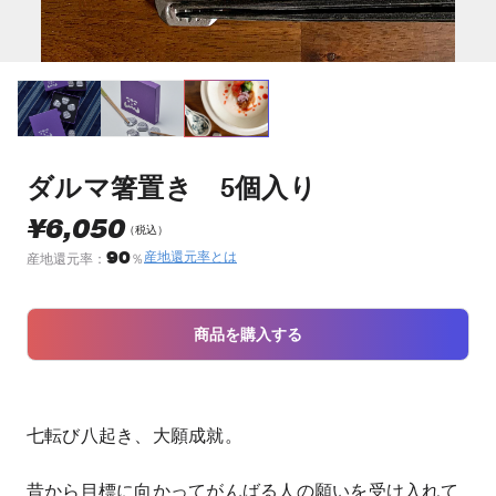
ダルマ箸置き 5個入り
¥6,050
（税込）
90
産地還元率とは
産地還元率：
％
商品を購入する
七転び八起き、大願成就。
昔から目標に向かってがんばる人の願いを受け入れて