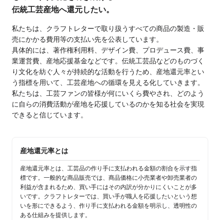
伝統工芸産地へ還元したい。
私たちは、クラフトレターで取り扱うすべての商品の製造・販
売にかかる費用等の支払い先を公表しています。
具体的には、著作権利用料、デザイン費、プロデュース費、事
業運営費、産地応援基金などです。伝統工芸品などのものづく
り文化を紡ぐ人々が持続的な活動を行うため、産地還元率とい
う指標を用いて、工芸産地への循環を見える化していきます。
私たちは、工芸ファンの皆様が何にいくら費やされ、どのよう
に自らの消費活動が産地を応援しているのかを知る社会を実現
できると信じています。
産地還元率とは
産地還元率とは、工芸品の作り手に支払われる金額の割合を示す指
標です。一般的な商品販売では、商品価格に小売業者や卸売業者の
利益が含まれるため、買い手にはその内訳が分かりにくいことが多
いです。クラフトレターでは、買い手が職人を応援したいという想
いを形にできるよう、作り手に支払われる金額を明示し、透明性の
ある仕組みを提供します。