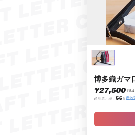
博多織ガマ
¥27,500
（税込
55
産地
産地還元率：
％