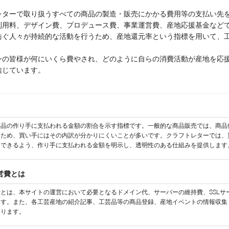
レターで取り扱うすべての商品の製造・販売にかかる費用等の支払い先
利用料、デザイン費、プロデュース費、事業運営費、産地応援基金など
紡ぐ人々が持続的な活動を行うため、産地還元率という指標を用いて、
。
ンの皆様が何にいくら費やされ、どのように自らの消費活動が産地を応
信じています。
芸品の作り手に支払われる金額の割合を示す指標です。一般的な商品販売では、商品
るため、買い手にはその内訳が分かりにくいことが多いです。クラフトレターでは、
にできるよう、作り手に支払われる金額を明示し、透明性のある仕組みを提供します
営費とは
とは、本サイトの運営において必要となるドメイン代、サーバーの維持費、SSLサ
ます。また、各工芸産地の紹介記事、工芸品等の商品登録、産地イベントの情報収集
おります。