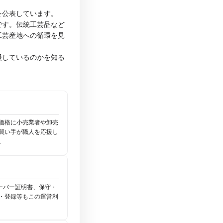
を公表しています。
です。伝統工芸品など
工芸産地への循環を見
援しているのかを知る
価格に小売業者や卸売
買い手が職人を応援し
。
ーバー証明書、保守・
・登録等もこの運営利