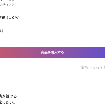
ロデュース費
サルティング
営費（１０％）
％）
商品を購入する
商品についてお
ぎ続ける

元したい。