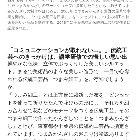
藤井 彩野（Ayano Fujii）氏 つまみかんざし彩野 代表、作家 / 学生時代に
江戸つまみかんざしのワークショップに参加したことから、独学でつま
みかんざしの制作をはじめる。2005年につまみかんざし彩野の屋号で事
業を開始し、「つまみ細工を日常に」をコンセプトに、つまみ細工の技
術を用いた商品を制作する。2018年に千葉県指定伝統的工芸品製作者に
認定された。
「コミュニケーションが取れない…。」伝統工
芸へのきっかけは、語学研修での悔しい思い出
鮮やかな色味、立体でぷっくりした美しいシルエッ
ト。まるで美術品のような美しい造形で、一目で心奪
われる伝統工芸品「つまみ細工」をご存知でしょう
か。
「つまみ細工」とは正方形に裁断した布を、ピンセッ
トを使って折りたたんで花びらの形にし、それらを組
み合わせて花などのモチーフをつくる伝統工芸。その
つまみ細工で作ったかんざしのことを「つまみかんざ
し」と呼び、東京都や千葉県の伝統的工芸品に指定さ
れています。つまみかんざしの起こりは諸説あります