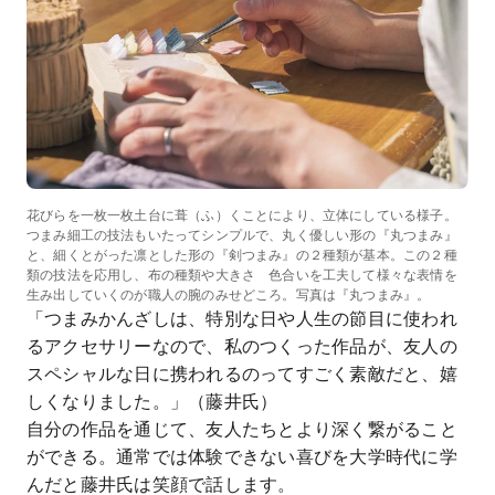
花びらを一枚一枚土台に葺（ふ）くことにより、立体にしている様子。
つまみ細工の技法もいたってシンプルで、丸く優しい形の『丸つまみ』
と、細くとがった凛とした形の『剣つまみ』の２種類が基本。この２種
類の技法を応用し、布の種類や大きさ 色合いを工夫して様々な表情を
生み出していくのが職人の腕のみせどころ。写真は『丸つまみ』。
「つまみかんざしは、特別な日や人生の節目に使われ
るアクセサリーなので、私のつくった作品が、友人の
スペシャルな日に携われるのってすごく素敵だと、嬉
しくなりました。」（藤井氏）
自分の作品を通じて、友人たちとより深く繋がること
ができる。通常では体験できない喜びを大学時代に学
んだと藤井氏は笑顔で話します。