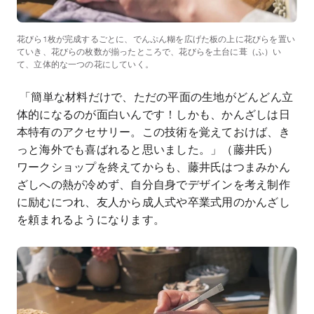
花びら1枚が完成するごとに、でんぷん糊を広げた板の上に花びらを置い
ていき、花びらの枚数が揃ったところで、花びらを土台に葺（ふ）い
て、立体的な一つの花にしていく。
「簡単な材料だけで、ただの平面の生地がどんどん立
体的になるのが面白いんです！しかも、かんざしは日
本特有のアクセサリー。この技術を覚えておけば、き
っと海外でも喜ばれると思いました。」（藤井氏）
ワークショップを終えてからも、藤井氏はつまみかん
ざしへの熱が冷めず、自分自身でデザインを考え制作
に励むにつれ、友人から成人式や卒業式用のかんざし
を頼まれるようになります。