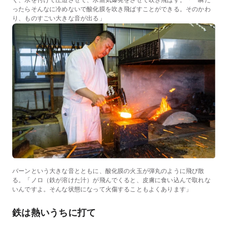
く、水を付けて圧迫させて、水蒸気爆発をさせて吹き飛ばす。「一瞬だ
ったらそんなに冷めないで酸化膜を吹き飛ばすことができる。そのかわ
り、ものすごい大きな音が出る」
バーンという大きな音とともに、酸化膜の火玉が弾丸のように飛び散
る。「ノロ（鉄が溶けた汁）が飛んでくると、皮膚に食い込んで取れな
いんですよ。そんな状態になって火傷することもよくあります」
鉄は熱いうちに打て