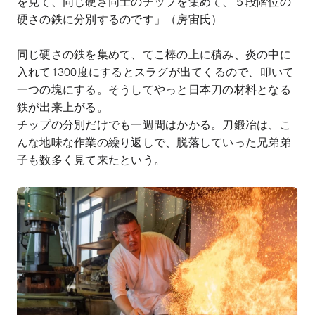
を見て、同じ硬さ同士のチップを集めて、５段階位の
硬さの鉄に分別するのです」（房宙氏）
同じ硬さの鉄を集めて、てこ棒の上に積み、炎の中に
入れて
1300
度にするとスラグが出てくるので、叩いて
一つの塊にする。そうしてやっと日本刀の材料となる
鉄が出来上がる。
チップの分別だけでも一週間はかかる。刀鍛冶は、こ
んな地味な作業の繰り返しで、脱落していった兄弟弟
子も数多く見て来たという。