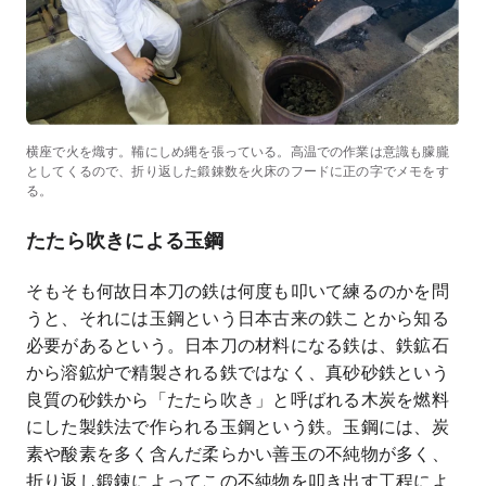
横座で火を熾す。鞴にしめ縄を張っている。高温での作業は意識も朦朧
としてくるので、折り返した鍛錬数を火床のフードに正の字でメモをす
る。
たたら吹きによる玉鋼
そもそも何故日本刀の鉄は何度も叩いて練るのかを問
うと、それには玉鋼という日本古来の鉄ことから知る
必要があるという。日本刀の材料になる鉄は、鉄鉱石
から溶鉱炉で精製される鉄ではなく、真砂砂鉄という
良質の砂鉄から「たたら吹き」と呼ばれる木炭を燃料
にした製鉄法で作られる玉鋼という鉄。玉鋼には、炭
素や酸素を多く含んだ柔らかい善玉の不純物が多く、
折り返し鍛錬によってこの不純物を叩き出す工程によ