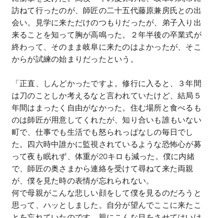
訪ねて行ったのが、師匠の二十五代藤原兼房氏との出
会い。見学に来ただけのつもりだったが、弟子入り出
来ることを知って胸が高鳴った。２年半後の卒業式が
終わって、そのまま岐阜に来たのはよかったが、そこ
からが試練の始まりだったという。
「正直、しんどかったですよ。修行に入ると、３年間
は刀のことしか考えるなと言われていたけど、結局５
年間はまったく自由がなかった。住む場所と食べるも
のは師匠が用意してくれたが、知り合いも誰もいない
町で、仕事でも生活でも怒られっぱなしの毎日でし
た。四六時中誰かに監視されているような恐怖心が募
って夜も眠れず、体重が
20
キロも減った。僕に内緒
で、師匠の奥さまから連絡を受けて尋ねて来た両親
が、僕を見た時の表情が忘れられない。
何で母親がこんな悲しい顔をして僕を見るのだろうと
思って、ハッとしました。自分が望んでここに来たこ
とを忘れていたのです。親にこんな目をさせてはいけ