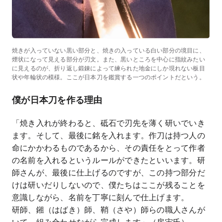
焼きが入っていない黒い部分と、焼きの入っている白い部分の境目に、
煙状になって見える部分が刃文。また、黒いところを中心に指紋みたい
に見えるのが、折り返し鍛錬によって練られた地金にしか現れない板目
状や年輪状の模様。ここが日本刀を鑑賞する一つのポイントだという。
僕が日本刀を作る理由
「焼き入れが終わると、砥石で刃先を薄く研いでいき
ます。そして、最後に銘を入れます。作刀は持つ人の
命にかかわるものであるから、その責任をとって作者
の名前を入れるというルールができたといいます。研
師さんが、最後に仕上げるのですが、この持つ部分だ
けは研いだりしないので、僕たちはここが残ることを
意識しながら、名前を丁寧に刻んで仕上げます。
研師、鎺（はばき）師、鞘（さや）師らの職人さんが