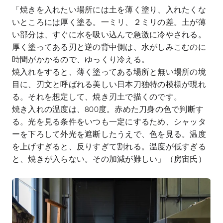
「焼きを入れたい場所には土を薄く塗り、入れたくな
いところには厚く塗る。一ミリ、２ミリの差。土が薄
い部分は、すぐに水を吸い込んで急激に冷やされる。
厚く塗ってある刃と逆の背中側は、水がしみこむのに
時間がかかるので、ゆっくり冷える。
焼入れをすると、薄く塗ってある場所と無い場所の境
目に、刃文と呼ばれる美しい日本刀独特の模様が現れ
る。それを想定して、焼き刃土で描くのです。
焼き入れの温度は、
800
度。赤めた刀身の色で判断す
る。光を見る条件をいつも一定にするため、シャッタ
ーを下ろして外光を遮断したうえで、色を見る。温度
を上げすぎると、反りすぎて割れる。温度が低すぎる
と、焼きが入らない。その加減が難しい」（房宙氏）