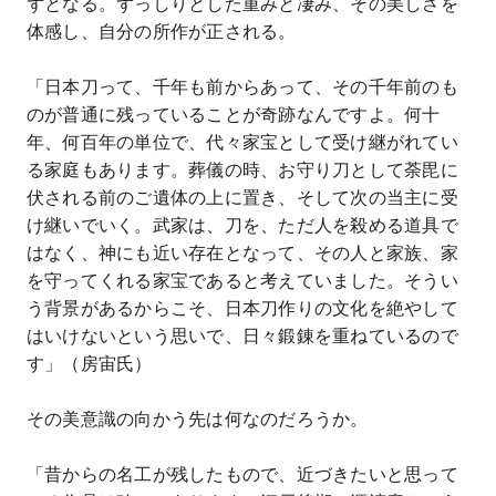
ずとなる。ずっしりとした重みと凄み、その美しさを
体感し、自分の所作が正される。
「日本刀って、千年も前からあって、その千年前のも
のが普通に残っていることが奇跡なんですよ。何十
年、何百年の単位で、代々家宝として受け継がれてい
る家庭もあります。葬儀の時、お守り刀として荼毘に
伏される前のご遺体の上に置き、そして次の当主に受
け継いでいく。武家は、刀を、ただ人を殺める道具で
はなく、神にも近い存在となって、その人と家族、家
を守ってくれる家宝であると考えていました。そうい
う背景があるからこそ、日本刀作りの文化を絶やして
はいけないという思いで、日々鍛錬を重ねているので
す」（房宙氏）
その美意識の向かう先は何なのだろうか。
「昔からの名工が残したもので、近づきたいと思って