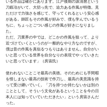
いる作品は確かにあります。江戸後期の源清麿という
刀鍛冶がいて、大切っ先で、迫力ある作風が特徴。見
ただけで力強さを感じて、守ってくれるという安心感
がある。師匠もその作風が好みで、僕も学んでいるう
ちに、ちょっとごつい感じの作風が好きになりまし
た。
ただ、刀業界の中では、どこかの作風を狙って、より
近づけていくというのが一般的なやり方なのですが、
僕は昔の作風を真似るつもりはありません。自分がい
いと思っている世界を自分なりの表現でやっていきた
いと思っています」（房宙氏）
使われないことこそ最高の美徳。そのためにも手間暇
を惜しまない最高の技術で作刀し、最高の美意識を持
って受け継いでいく。「刀を持つか持たないかは別の
こととして、そういう文化があるということを今の日
本人には知っていていただきたい」という房宙さんだ
った。