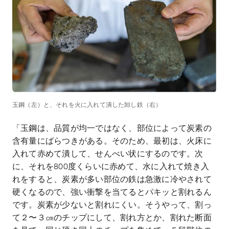
玉鋼（左）と、それを火に入れて潰した卸し鉄（右）
「玉鋼は、品質が均一ではなく、部位によって炭素の
含有量にばらつきがある。そのため、最初は、火床に
入れて赤めて潰して、せんべい状にするのです。次
に、それを
800
度くらいに赤めて、水に入れて焼き入
れをすると、炭素が多い部位の鉄は急激に冷やされて
硬くなるので、強い衝撃を当てるとパキッと割れるん
です。炭素が少ないと割れにくい。そうやって、割っ
て２〜３㎝のチップにして、割れ方とか、割れた断面