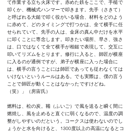
て作業する立ち火床です。赤めた鉄をここで、手槌で
叩くか、機械式ハンマーで叩きます。先手（さきて）
と呼ばれる大鎚で叩く役がいる場合、材料をどのよう
に赤めて、どのタイミングで打つかは、全て横手に任
せられていて、先手の人は、金床の真ん中だけを水平
に叩くことに専念します。叩きたい場所、早さ、強さ
は、口ではなくて全て横手が相
鎚
で表現して、交互に
叩いてリズムをとります。修行に入ると、師匠が横座
に入るのが通例ですが、弟子が横座に入った場合に
は、横手の言うことには師匠であっても従わなくては
いけないというルールはある。でも実際は、僕の言う
ことで師匠が動くことはなかったですけどね。
（笑）」（房宙氏）
燃料は、松の炭。鞴（ふいご）で風を送ると瞬く間に
燃焼し、風を止めると直ぐに弱くなるので、温度の調
整がしやすいのだという。コークスは使わないのでし
ょうかと水を向けると、
1300
度以上の高温になるとコ