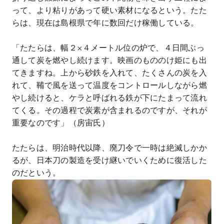
って、より粘りがあって硬い素材になるという。たた
らは、現在は島根県で年に数回だけ稼働している。
「たたらは、幅２×４メートル位の炉で、４日間ぶっ
通して炭を燃やし続けます。映画のもののけ姫にも出
てきますね。上から砂鉄を入れて、たくさんの炭を入
れて、鞴で風を送って温度をコントロールしながら燃
やし続けると、ケラと呼ばれる鉄が下にたまって流れ
てくる。その過程で炭素が含まれるのですが、それが
重要なのです」（房宙氏）
たたらは、明治時代以降、廃刀令で一時は絶滅しかか
るが、日本刀の製造を受け継いでいくために復活した
のだという。