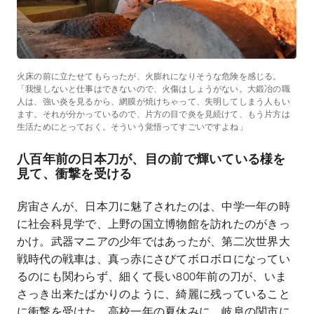
火床の前に立たせてもらったが、火膨れになりそうな危険を感じる。
「我慢しないと仕事はできないので、火傷はしょうがない。大鍛冶の職
人は、強い炎を見るから、網膜が焼けちゃって、失明してしまう人もい
ます。それが分かっているので、片方の目で炎を見続けて、もう片方は
生活ためにとっておく。そういう覚悟ってすごいですよね」
八百年前の日本刀が、目の前で輝いている様を
見て、衝撃を受ける
房宙さんが、日本刀に魅了されたのは、中学一年の時
に社会科見学で、上野の国立博物館を訪れたのがきっ
かけ。武器マニアの少年ではあったが、第二次世界大
戦時代の戦車は、真っ赤にさびてボロボロになってい
るのにも関わらず、細くて長い
800
年前の刀が、いま
さっき出来たばかりのように、綺麗に残っていること
に衝撃を受けた。高校一年の夏休みに、岐阜の関市に