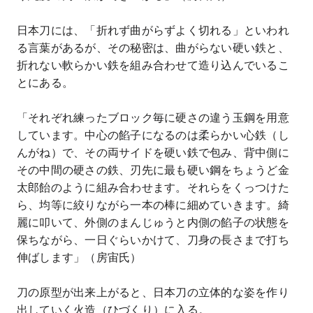
日本刀には、「折れず曲がらずよく切れる」といわれ
る言葉があるが、その秘密は、曲がらない硬い鉄と、
折れない軟らかい鉄を組み合わせて造り込んでいるこ
とにある。
「それぞれ練ったブロック毎に硬さの違う玉鋼を用意
しています。中心の餡子になるのは柔らかい心鉄（し
んがね）で、その両サイドを硬い鉄で包み、背中側に
その中間の硬さの鉄、刃先に最も硬い鋼をちょうど金
太郎飴のように組み合わせます。それらをくっつけた
ら、均等に絞りながら一本の棒に細めていきます。綺
麗に叩いて、外側のまんじゅうと内側の餡子の状態を
保ちながら、一日ぐらいかけて、刀身の長さまで打ち
伸ばします」（房宙氏）
刀の原型が出来上がると、日本刀の立体的な姿を作り
出していく火造（ひづくり）に入る。