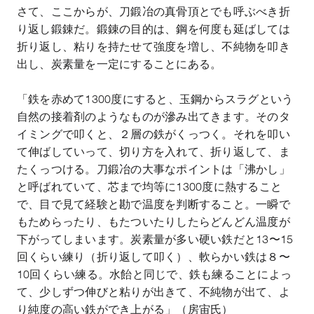
さて、ここからが、刀鍛冶の真骨頂とでも呼ぶべき折
り返し鍛錬だ。鍛錬の目的は、鋼を何度も延ばしては
折り返し、粘りを持たせて強度を増し、不純物を叩き
出し、炭素量を一定にすることにある。
「鉄を赤めて
1300
度にすると、玉鋼からスラグという
自然の接着剤のようなものが滲み出てきます。そのタ
イミングで叩くと、２層の鉄がくっつく。それを叩い
て伸ばしていって、切り方を入れて、折り返して、ま
たくっつける。刀鍛冶の大事なポイントは「沸かし」
と呼ばれていて、芯まで均等に
1300
度に熱すること
で、目で見て経験と勘で温度を判断すること。一瞬で
もためらったり、もたついたりしたらどんどん温度が
下がってしまいます。炭素量が多い硬い鉄だと
13
〜
15
回くらい練り（折り返して叩く）、軟らかい鉄は８〜
10
回くらい練る。水飴と同じで、鉄も練ることによっ
て、少しずつ伸びと粘りが出きて、不純物が出て、よ
り純度の高い鉄ができ上がる」（房宙氏）