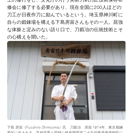
上の修行をし、文化庁の行う美術刀剣刀匠技術保存研
修会に修了する必要があり、現在全国に200人ほどの
刀工が日夜作刀に励んでいるという。埼玉県神川町に
自らの鍛錬場を構える下島房宙さんもその一人。屈強
な体躯と淀みのない語り口で、刀鍛冶の伝統技術とそ
の心構えを聞いた。
下島 房宙（Fusahiro Shimojima）氏 刀鍛冶 房宙 1974年、東京都練
馬区に生まれる。高校卒業と同時に岐阜県関市二十五代藤原兼房師匠に