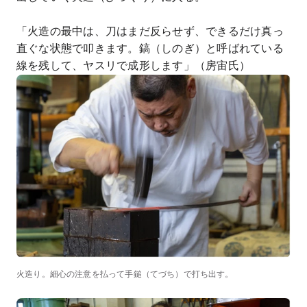
「火造の最中は、刀はまだ反らせず、できるだけ真っ
直ぐな状態で叩きます。鎬（しのぎ）と呼ばれている
線を残して、ヤスリで成形します」（房宙氏）
火造り。細心の注意を払って手鎚（てづち）で打ち出す。