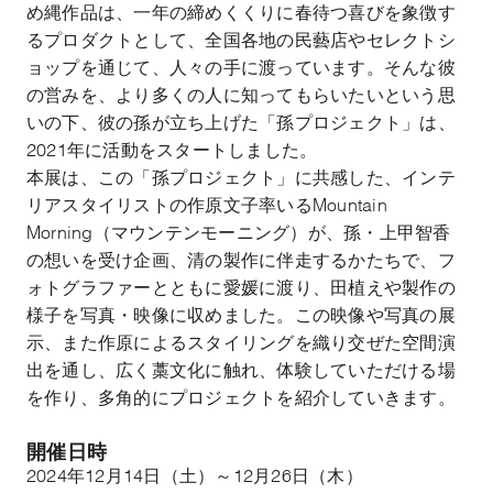
め縄作品は、一年の締めくくりに春待つ喜びを象徴す
るプロダクトとして、全国各地の民藝店やセレクトシ
ョップを通じて、人々の手に渡っています。そんな彼
の営みを、より多くの人に知ってもらいたいという思
いの下、彼の孫が立ち上げた「孫プロジェクト」は、
2021年に活動をスタートしました。
本展は、この「孫プロジェクト」に共感した、インテ
リアスタイリストの作原文子率いるMountain
Morning（マウンテンモーニング）が、孫・上甲智香
の想いを受け企画、清の製作に伴走するかたちで、フ
ォトグラファーとともに愛媛に渡り、田植えや製作の
様子を写真・映像に収めました。この映像や写真の展
示、また作原によるスタイリングを織り交ぜた空間演
出を通し、広く藁文化に触れ、体験していただける場
を作り、多角的にプロジェクトを紹介していきます。
開催日時
2024年12月14日（土）～12月26日（木）