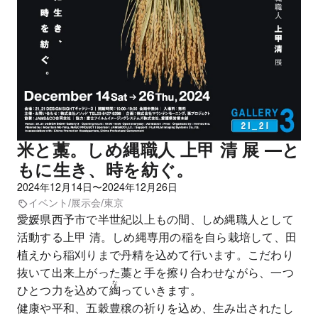
米と藁。しめ縄職人 上甲 清 展 —と
もに生き、時を紡ぐ。
2024年12月14日〜2024年12月26日
イベント
/
展示会
/
東京
愛媛県西予市で半世紀以上もの間、しめ縄職人として
活動する上甲 清。しめ縄専用の稲を自ら栽培して、田
植えから稲刈りまで丹精を込めて行います。こだわり
抜いて出来上がった藁と手を擦り合わせながら、一つ
な
ひとつ力を込めて
綯
っていきます。
健康や平和、五穀豊穣の祈りを込め、生み出されたし